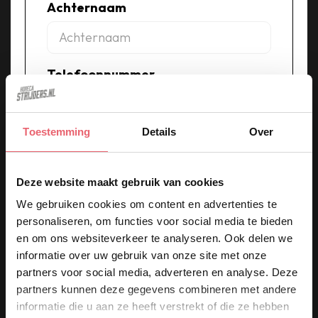
Achternaam
Telefoonnummer
Toestemming
Details
Over
E-mailadres
Deze website maakt gebruik van cookies
We gebruiken cookies om content en advertenties te
Toelichting
personaliseren, om functies voor social media te bieden
en om ons websiteverkeer te analyseren. Ook delen we
informatie over uw gebruik van onze site met onze
partners voor social media, adverteren en analyse. Deze
Hoe ben je bekend geraakt met de
partners kunnen deze gegevens combineren met andere
informatie die u aan ze heeft verstrekt of die ze hebben
vacature?