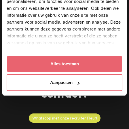
personaliseren, om functies voor social media te bieden
Werken in de keuken van Café Nieuw
en om ons websiteverkeer te analyseren. Ook delen we
ond
Amsterdam betekent creatief koken,
informatie over uw gebruik van onze site met onze
samenwerken en gasten verrassen.
partners voor social media, adverteren en analyse. Deze
partners kunnen deze gegevens combineren met andere
informatie die u aan ze heeft verstrekt of die ze hebben
verzameld op basis van uw gebruik van hun services.
Alles toestaan
Vragen of direct
Aanpassen
contact?
Whatsapp met onze recruiter Fleur!