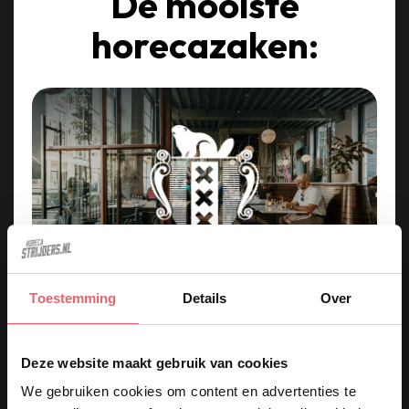
De mooiste
horecazaken:
Toestemming
Details
Over
Kom werken in een van de
keukens op deze iconische
Deze website maakt gebruik van cookies
plekken in Amsterdam!
We gebruiken cookies om content en advertenties te
ak.
Café Nieuw Amsterdam