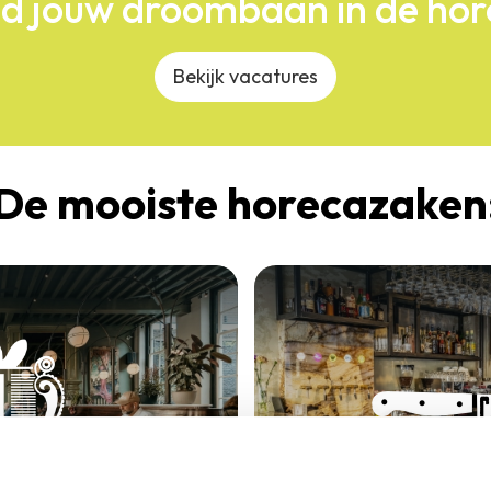
d jouw droombaan in de ho
Bekijk vacatures
De mooiste horecazaken