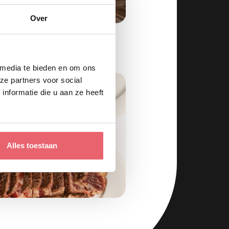
Over
kken in Amsterdam!
 media te bieden en om ons
ze partners voor social
nformatie die u aan ze heeft
Ceintuu
Alles toestaan
In het hart van D
, samenwerken en gasten
gastronomie same
bouwen aan dit n