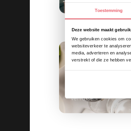
Toestemming
Deze website maakt gebruik
Kom werken in een
We gebruiken cookies om cont
websiteverkeer te analyseren
media, adverteren en analys
verstrekt of die ze hebben v
Café Nieu
ativiteit. Samen
Werken in de keuken v
verrassen.