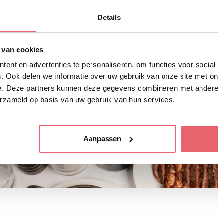
Details
 van cookies
 van de keukens op deze iconische ple
ent en advertenties te personaliseren, om functies voor social
. Ook delen we informatie over uw gebruik van onze site met on
e. Deze partners kunnen deze gegevens combineren met andere i
erzameld op basis van uw gebruik van hun services.
w Amsterdam
Aanpassen
an Café Nieuw Amsterdam betekent creatief koken