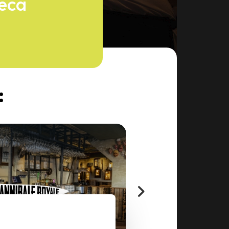
reca
: