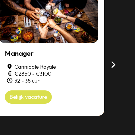
Manager
(Ass
Cannibale Royale
De
Amst
€2850 - €3100
2
32 - 38 uur
Bek
Bekijk vacature