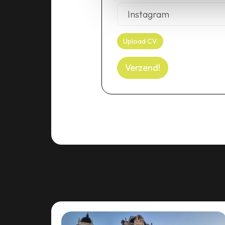
Upload CV
Verzend!