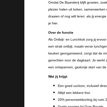
Omdat De Baanderij blijft groeien, zo
plezier halen uit koken, samenwerken e
draaien of nog wilt leren: als jij energi
je hier.
Over de functie
Als Ontbijt- en Lunchkok zorg jij ervoo
een strak ontbijt, maakt verse lunchg
keuken georganiseerd, zorgt dat de m
gerechten voor de dagkaart. Je werkt z
een ontspannen, gastvrije start van d
Wat jij krijgt
Een goed uurloon, inclusief dire
Altijd een lekkere fooi
20% personeelskorting bij ruim
Gratis sporten bij Gym Royale