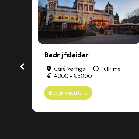
Bedrijfsleider
am
Café Vertigo
Fulltime
r
4000 - €5000
Bekijk vacature