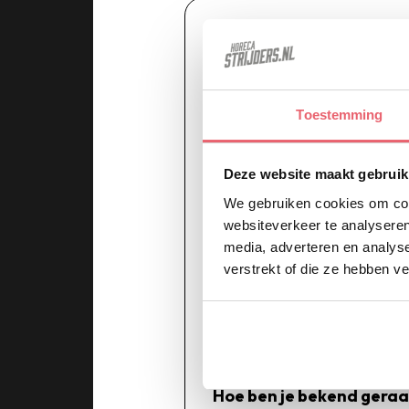
Solliciteer nu!
Vul het onderstaande formul
Voornaam
Toestemming
Deze website maakt gebruik
Telefoonnummer
We gebruiken cookies om cont
websiteverkeer te analyseren
media, adverteren en analys
verstrekt of die ze hebben v
Toelichting
Hoe ben je bekend geraa