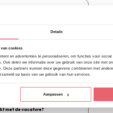
ier in om direct te solliciteren!
Achternaam
Details
 van cookies
E-mailadres
ent en advertenties te personaliseren, om functies voor social
. Ook delen we informatie over uw gebruik van onze site met on
e. Deze partners kunnen deze gegevens combineren met andere i
erzameld op basis van uw gebruik van hun services.
Aanpassen
kt met de vacature?