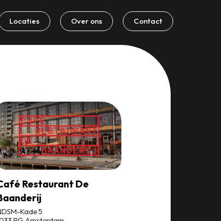
Locaties
Over ons
Contact
Café Restaurant De
Baanderij
NDSM-Kade 5
1033 PG Amsterdam