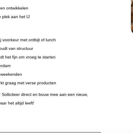
jven ontwikkelen
 plek aan het IJ
j voorkeur met ontbijt of lunch
oudt van structuur
t het fijn om vroeg te starten
terdam
in weekenden
erkt graag met verse producten
?
Solliciteer direct en bouw mee aan een nieuw,
r het altijd leeft!