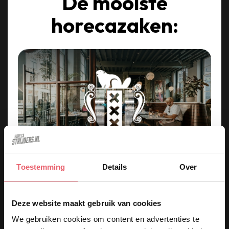
De mooiste
horecazaken:
Toestemming
Details
Over
Kom werken in een van de
keukens op deze iconische
Deze website maakt gebruik van cookies
plekken in Amsterdam!
We gebruiken cookies om content en advertenties te
ak.
Café Nieuw Amsterdam