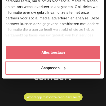
personaliseren, om functies voor social media te bieden
Werken in de keuken van Café Nieuw
en om ons websiteverkeer te analyseren. Ook delen we
ond
Amsterdam betekent creatief koken,
informatie over uw gebruik van onze site met onze
samenwerken en gasten verrassen.
partners voor social media, adverteren en analyse. Deze
partners kunnen deze gegevens combineren met andere
informatie die u aan ze heeft verstrekt of die ze hebben
verzameld op basis van uw gebruik van hun services.
Alles toestaan
Vragen of direct
Aanpassen
contact?
Whatsapp met onze recruiter Fleur!