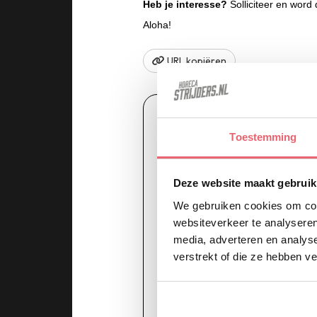
Heb je interesse?
Solliciteer en word 
Aloha!
URL kopiëren
Solliciteer nu!
Toestemming
Vul het onderstaande formul
Deze website maakt gebruik
Voornaam
We gebruiken cookies om cont
websiteverkeer te analyseren
media, adverteren en analys
Telefoonnummer
verstrekt of die ze hebben v