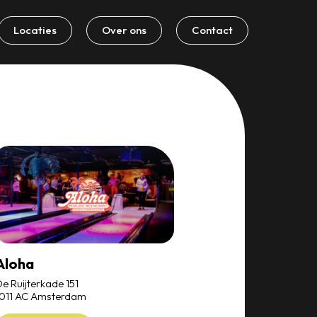
Locaties
Over ons
Contact
Aloha
e Ruijterkade 151
1011 AC Amsterdam