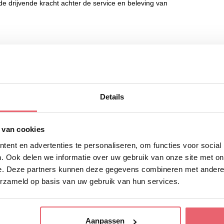
de drijvende kracht achter de service en beleving van
Details
ier in om direct te solliciteren!
 van cookies
Achternaam
ent en advertenties te personaliseren, om functies voor social
. Ook delen we informatie over uw gebruik van onze site met on
e. Deze partners kunnen deze gegevens combineren met andere i
E-mailadres
erzameld op basis van uw gebruik van hun services.
Aanpassen