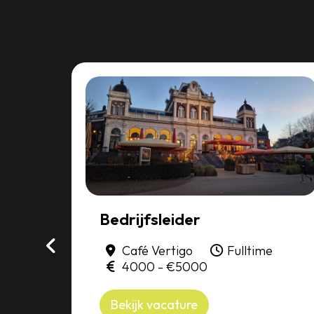
Bedrijfsleider
am
Café Vertigo
Fulltime
r
4000 - €5000
Bekijk vacature