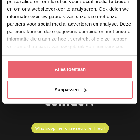
personaliseren, om functies voor social media te bieden
Werken in de keuken van Café Nieuw
en om ons websiteverkeer te analyseren. Ook delen we
ond
Amsterdam betekent creatief koken,
informatie over uw gebruik van onze site met onze
samenwerken en gasten verrassen.
partners voor social media, adverteren en analyse. Deze
partners kunnen deze gegevens combineren met andere
informatie die u aan ze heeft verstrekt of die ze hebben
verzameld op basis van uw gebruik van hun services.
Alles toestaan
Vragen of direct
Aanpassen
contact?
Whatsapp met onze recruiter Fleur!