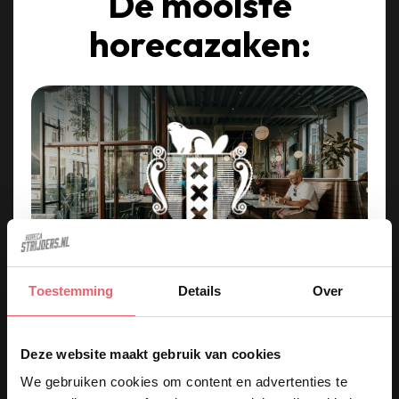
De mooiste
horecazaken:
Toestemming
Details
Over
Kom werken in een van de
keukens op deze iconische
Deze website maakt gebruik van cookies
plekken in Amsterdam!
We gebruiken cookies om content en advertenties te
ak.
Café Nieuw Amsterdam