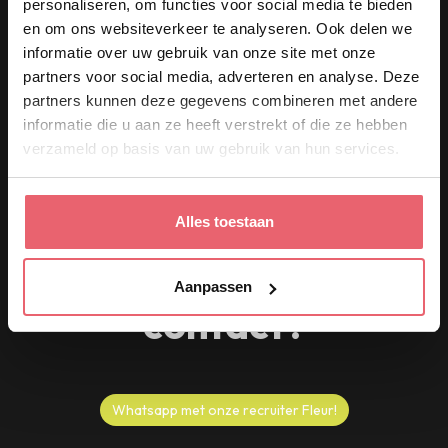
personaliseren, om functies voor social media te bieden
Werken in de keuken van Café Nieuw
en om ons websiteverkeer te analyseren. Ook delen we
ond
Amsterdam betekent creatief koken,
informatie over uw gebruik van onze site met onze
samenwerken en gasten verrassen.
partners voor social media, adverteren en analyse. Deze
partners kunnen deze gegevens combineren met andere
informatie die u aan ze heeft verstrekt of die ze hebben
verzameld op basis van uw gebruik van hun services.
Alles toestaan
Vragen of direct
Aanpassen
contact?
Whatsapp met onze recruiter Fleur!