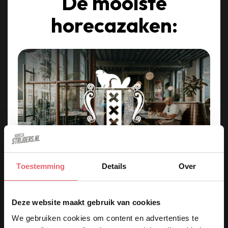
De mooiste
horecazaken:
Toestemming
Details
Over
Kom werken in een van de
keukens op deze iconische
Deze website maakt gebruik van cookies
plekken in Amsterdam!
We gebruiken cookies om content en advertenties te
ak.
Café Nieuw Amsterdam